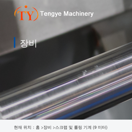
장비
현재 위치：
홈
>
장비
>
스크랩 및 롤링 기계 (9 미터)